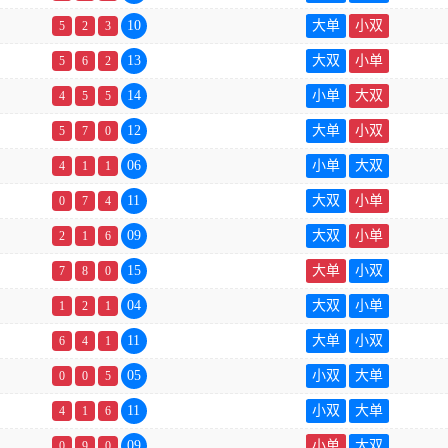
10
大单
小双
5
2
3
13
大双
小单
5
6
2
14
小单
大双
4
5
5
12
大单
小双
5
7
0
06
小单
大双
4
1
1
11
大双
小单
0
7
4
09
大双
小单
2
1
6
15
大单
小双
7
8
0
04
大双
小单
1
2
1
11
大单
小双
6
4
1
05
小双
大单
0
0
5
11
小双
大单
4
1
6
09
小单
大双
0
9
0