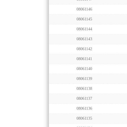
08061146
08061145
08061144
08061143
08061142
08061141
08061140
08061139
08061138
08061137
08061136
08061135