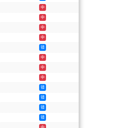
中
中
中
中
错
中
中
中
错
错
错
错
中