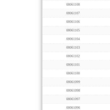
08061108
08061107
08061106
08061105
08061104
08061103
08061102
08061101
08061100
08061099
08061098
08061097
08061096