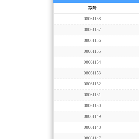
期号
08061158
08061157
08061156
08061155
08061154
08061153
08061152
08061151
08061150
08061149
08061148
08061147