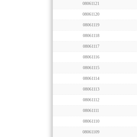
08061121
08061120
08061119
08061118
08061117
08061116
08061115
08061114
08061113
08061112
08061111
08061110
08061109