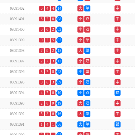
08091402
6
4
4
14
大
单
中
08091401
6
2
0
08
小
双
中
08091400
0
0
2
02
小
双
中
08091399
0
2
5
07
小
单
中
08091398
7
9
2
18
大
单
中
08091397
2
7
3
12
小
双
中
08091396
8
7
8
23
小
单
中
08091395
0
6
3
09
小
双
中
08091394
4
7
8
19
小
双
错
08091393
2
8
9
19
大
双
中
08091392
5
3
8
16
大
单
中
08091391
1
4
1
06
大
单
错