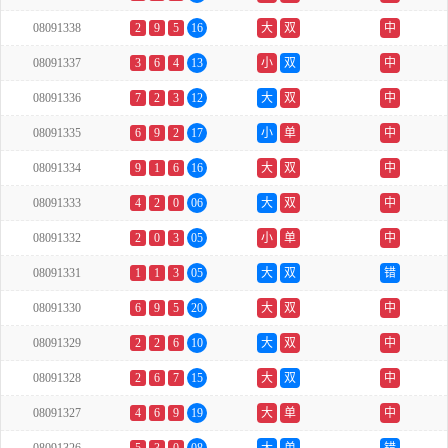
08091338
2
9
5
16
大
双
中
08091337
3
6
4
13
小
双
中
08091336
7
2
3
12
大
双
中
08091335
6
9
2
17
小
单
中
08091334
9
1
6
16
大
双
中
08091333
4
2
0
06
大
双
中
08091332
2
0
3
05
小
单
中
08091331
1
1
3
05
大
双
错
08091330
6
9
5
20
大
双
中
08091329
2
2
6
10
大
双
中
08091328
2
6
7
15
大
双
中
08091327
4
6
9
19
大
单
中