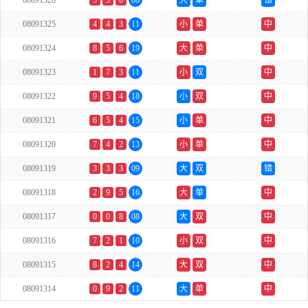
08091326
5
3
0
08
大
单
错
08091325
4
4
3
11
小
单
中
08091324
8
5
6
19
大
单
中
08091323
1
7
3
11
小
双
中
08091322
9
5
4
18
小
双
中
08091321
6
5
4
15
小
单
中
08091320
7
4
2
13
小
单
中
08091319
3
3
3
09
大
双
错
08091318
2
9
5
16
大
单
中
08091317
0
0
8
08
大
双
中
08091316
7
2
1
10
小
双
中
08091315
8
2
4
14
大
双
中
08091314
0
9
2
11
大
单
中