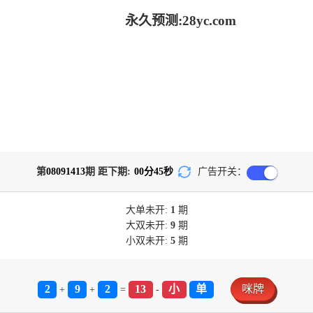
永久预测:28yc.com
第
08091413
期 距下期:
00
分
44
秒
广告开关：
大单
未开:
1
期
大双
未开:
9
期
小双
未开:
5
期
2
9
2
13
小
单
咪牌
+
+
=
-