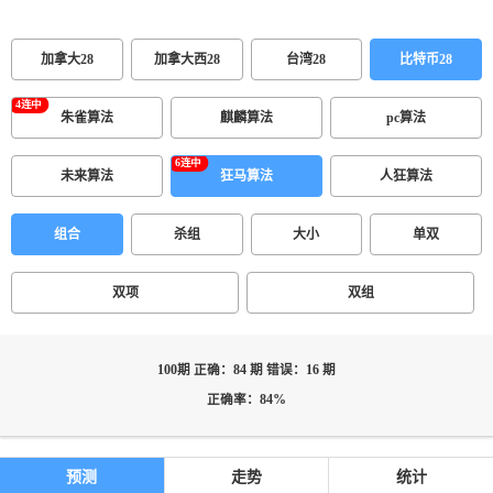
加拿大28
加拿大西28
台湾28
比特币28
朱雀算法
麒麟算法
pc算法
未来算法
狂马算法
人狂算法
组合
杀组
大小
单双
双项
双组
100期 正确：84 期 错误：16 期
正确率：84%
预测
走势
统计