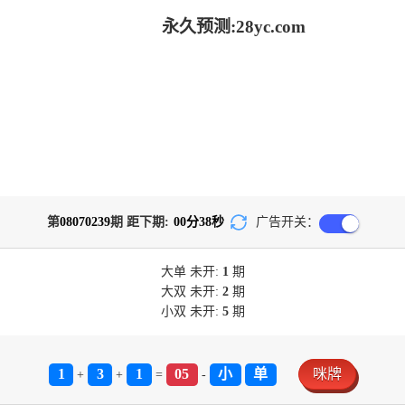
永久预测:28yc.com
第
08070239
期 距下期:
00
分
37
秒
广告开关：
大单
未开:
1
期
大双
未开:
2
期
小双
未开:
5
期
1
3
1
05
小
单
咪牌
+
+
=
-