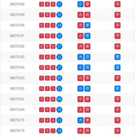
08070190
4
4
9
17
小
单
中
08070189
7
8
7
22
大
双
中
08070188
8
5
1
14
大
单
中
08070187
7
0
5
12
小
单
中
08070186
8
9
0
17
大
单
中
08070185
2
6
3
11
大
双
错
08070184
9
9
9
27
小
双
错
08070183
1
1
3
05
小
单
中
08070182
9
1
5
15
小
双
错
08070181
0
1
8
09
小
单
中
08070180
5
4
7
16
大
双
中
08070179
3
4
4
11
大
单
中
08070178
5
4
7
16
大
双
中