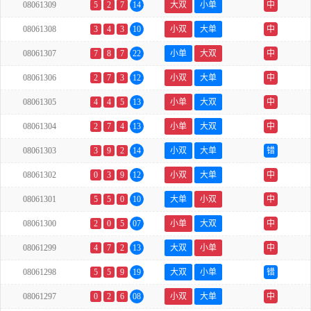
08061309
5
2
7
14
大双
小单
中
08061308
3
4
3
10
小双
大单
中
08061307
7
8
7
22
小单
大双
中
08061306
2
7
3
12
小双
大单
中
08061305
4
4
5
13
小单
大双
中
08061304
2
7
4
13
小单
大双
中
08061303
3
9
2
14
小双
大单
错
08061302
0
3
9
12
小双
大单
中
08061301
5
5
0
10
大单
小双
中
08061300
2
0
5
07
小单
大双
中
08061299
4
7
2
13
大双
小单
中
08061298
5
5
9
19
大双
小单
错
08061297
0
2
6
08
小双
大单
中