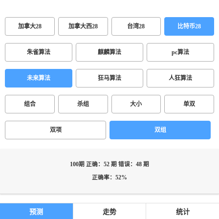
加拿大28
加拿大西28
台湾28
比特币28
朱雀算法
麒麟算法
pc算法
未来算法
狂马算法
人狂算法
组合
杀组
大小
单双
双项
双组
100期 正确：52 期 错误：48 期
正确率：52%
预测
走势
统计