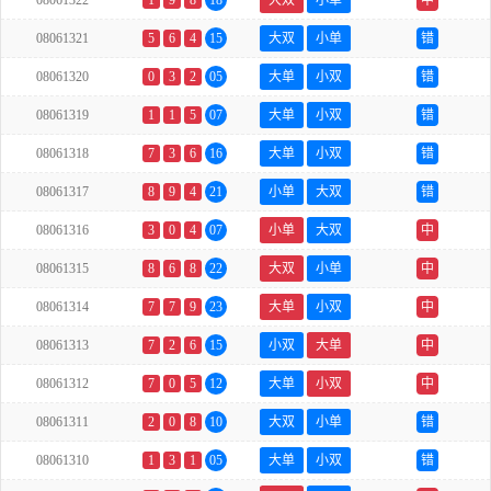
08061322
1
9
8
18
大双
小单
中
08061321
5
6
4
15
大双
小单
错
08061320
0
3
2
05
大单
小双
错
08061319
1
1
5
07
大单
小双
错
08061318
7
3
6
16
大单
小双
错
08061317
8
9
4
21
小单
大双
错
08061316
3
0
4
07
小单
大双
中
08061315
8
6
8
22
大双
小单
中
08061314
7
7
9
23
大单
小双
中
08061313
7
2
6
15
小双
大单
中
08061312
7
0
5
12
大单
小双
中
08061311
2
0
8
10
大双
小单
错
08061310
1
3
1
05
大单
小双
错