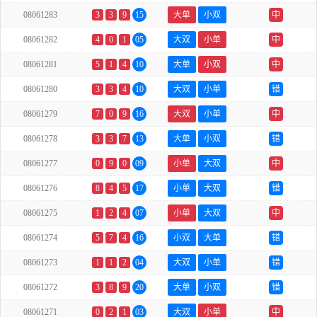
08061283
3
3
9
15
大单
小双
中
08061282
4
0
1
05
大双
小单
中
08061281
5
1
4
10
大单
小双
中
08061280
3
3
4
10
大双
小单
错
08061279
7
0
9
16
大双
小单
中
08061278
3
3
7
13
大单
小双
错
08061277
0
9
0
09
小单
大双
中
08061276
8
4
5
17
小单
大双
错
08061275
1
2
4
07
小单
大双
中
08061274
5
7
4
16
小双
大单
错
08061273
1
1
2
04
大双
小单
错
08061272
3
8
9
20
大单
小双
错
08061271
0
2
1
03
大双
小单
中