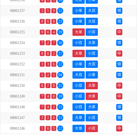
08061258
4
1
5
10
大双
小单
错
08061257
2
1
9
12
小单
大双
错
08061256
9
6
8
23
小单
大双
错
08061255
9
6
4
19
大单
小双
中
08061254
7
2
7
16
小双
大单
错
08061253
9
6
2
17
大单
小双
中
08061252
3
3
6
12
小单
大双
错
08061251
1
2
1
04
大双
小单
错
08061250
6
7
8
21
小双
大单
中
08061249
7
4
8
19
小双
大单
中
08061248
7
4
2
13
小双
大单
错
08061247
3
2
6
11
大单
小双
错
08061246
1
6
5
12
大单
小双
中