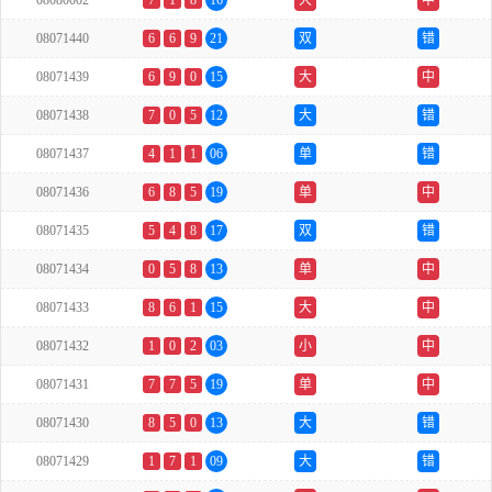
08080002
7
1
8
16
大
中
08071440
6
6
9
21
双
错
08071439
6
9
0
15
大
中
08071438
7
0
5
12
大
错
08071437
4
1
1
06
单
错
08071436
6
8
5
19
单
中
08071435
5
4
8
17
双
错
08071434
0
5
8
13
单
中
08071433
8
6
1
15
大
中
08071432
1
0
2
03
小
中
08071431
7
7
5
19
单
中
08071430
8
5
0
13
大
错
08071429
1
7
1
09
大
错