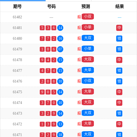
期号
号码
预测
结果
小双
61482
---
殺
---
小单
61481
5
3
6
14
殺
中
大双
61480
7
7
2
16
殺
错
小单
61479
1
0
6
07
殺
错
大双
61478
9
4
2
15
殺
中
大单
61477
4
7
4
15
殺
错
小双
61476
2
0
8
10
殺
错
大单
61475
9
0
5
14
殺
中
大双
61474
3
7
0
10
殺
中
大双
61473
3
2
9
14
殺
错
大单
61472
1
3
9
13
殺
中
大双
61471
7
2
9
18
殺
错