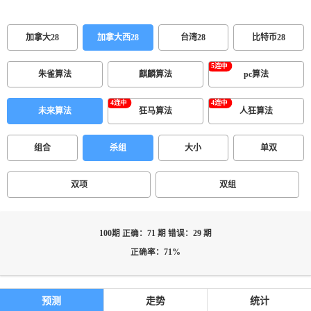
加拿大28
加拿大西28
台湾28
比特币28
朱雀算法
麒麟算法
pc算法
未来算法
狂马算法
人狂算法
组合
杀组
大小
单双
双项
双组
100期 正确：71 期 错误：29 期
正确率：71%
预测
走势
统计