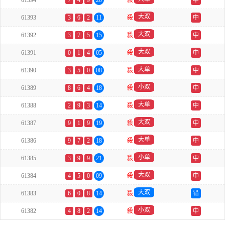
61394
7
4
9
20
殺
中
大双
61393
3
6
2
11
殺
中
大双
61392
3
7
5
15
殺
中
大双
61391
0
1
4
05
殺
中
大单
61390
3
5
0
08
殺
中
小双
61389
8
6
4
18
殺
中
大单
61388
2
9
3
14
殺
中
大双
61387
9
1
9
19
殺
中
大单
61386
9
7
2
18
殺
中
小单
61385
3
9
9
21
殺
中
大双
61384
4
5
0
09
殺
中
大双
61383
6
0
8
14
殺
错
小双
61382
4
8
2
14
殺
中