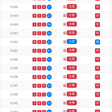
大双
61406
5
4
8
17
殺
中
小单
61405
9
5
8
22
殺
中
大单
61404
1
3
2
06
殺
中
大双
61403
0
5
7
12
殺
中
小双
61402
8
0
4
12
殺
错
大单
61401
5
2
0
07
殺
中
大双
61400
3
3
5
11
殺
中
大双
61399
2
9
1
12
殺
中
大单
61398
8
4
8
20
殺
中
小单
61397
4
3
9
16
殺
中
大单
61396
2
6
5
13
殺
中
大单
61395
7
4
2
13
殺
中
大单