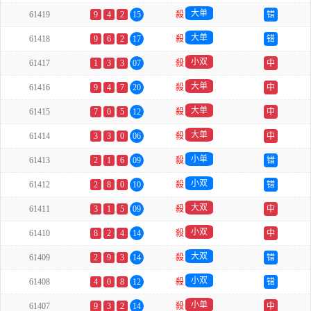
大单
61419
9
4
2
15
殺
错
大单
61418
9
6
2
17
殺
错
小双
61417
1
3
3
07
殺
中
大单
61416
9
4
7
20
殺
中
大单
61415
7
0
5
12
殺
中
大单
61414
3
3
0
06
殺
中
小单
61413
2
1
6
09
殺
错
小双
61412
2
8
0
10
殺
错
大双
61411
3
1
5
09
殺
中
小双
61410
8
2
4
14
殺
中
大双
61409
2
9
3
14
殺
错
小双
61408
4
0
8
12
殺
错
小单
61407
9
3
2
14
殺
中