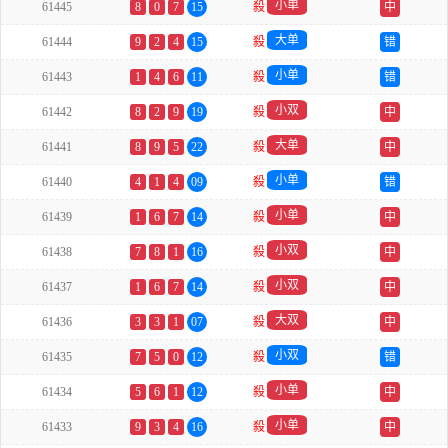
小单
61445
8
0
7
15
殺
中
大单
61444
9
2
4
15
殺
错
小单
61443
1
4
6
11
殺
错
小双
61442
8
2
9
19
殺
中
大单
61441
8
9
5
22
殺
中
小单
61440
4
1
4
09
殺
错
小单
61439
1
6
7
14
殺
中
小双
61438
7
8
1
16
殺
中
小双
61437
1
6
7
14
殺
中
大双
61436
3
3
1
07
殺
中
小双
61435
7
5
0
12
殺
错
小单
61434
5
6
1
12
殺
中
小单
61433
9
3
4
16
殺
中