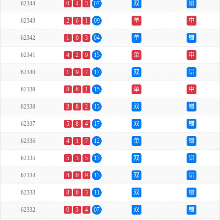
62344
0
4
3
07
双
错
62343
2
6
1
09
单
中
62342
1
0
3
04
单
错
62341
4
2
9
15
单
中
62340
1
9
7
17
双
错
62339
8
6
1
15
单
中
62338
3
8
2
13
双
错
62337
5
8
4
17
双
错
62336
4
1
7
12
单
错
62335
5
3
5
13
双
错
62334
4
0
9
13
双
错
62333
8
0
3
11
双
错
62332
0
3
4
07
双
错