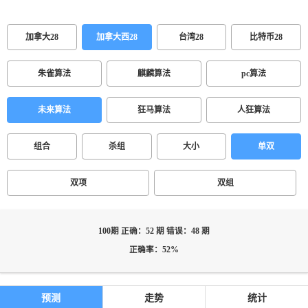
加拿大28
加拿大西28
台湾28
比特币28
朱雀算法
麒麟算法
pc算法
未来算法
狂马算法
人狂算法
组合
杀组
大小
单双
双项
双组
100期 正确：52 期 错误：48 期
正确率：52%
预测
走势
统计