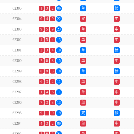
62305
1
3
2
06
单
错
62304
9
4
9
22
双
中
62303
9
5
9
23
单
中
62302
4
5
4
13
单
中
62301
3
3
4
10
单
错
62300
7
0
8
15
单
中
62299
6
9
3
18
单
错
62298
6
3
2
11
单
中
62297
1
4
6
11
单
中
62296
7
3
3
13
单
中
62295
9
1
9
19
双
错
62294
4
3
2
09
单
中