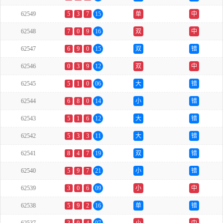
62549
5
3
7
15
单
中
62548
7
0
9
16
双
中
62547
6
9
0
15
双
错
62546
0
3
9
12
双
中
62545
5
1
0
06
大
错
62544
6
8
0
14
小
错
62543
5
1
6
12
大
错
62542
5
3
3
11
大
错
62541
8
4
7
19
双
错
62540
5
9
7
21
小
错
62539
3
0
6
09
小
中
62538
5
9
2
16
单
错