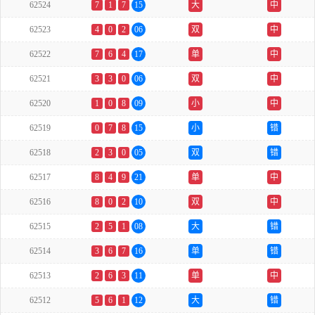
62524
7
1
7
15
大
中
62523
4
0
2
06
双
中
62522
7
6
4
17
单
中
62521
3
3
0
06
双
中
62520
1
0
8
09
小
中
62519
0
7
8
15
小
错
62518
2
3
0
05
双
错
62517
8
4
9
21
单
中
62516
8
0
2
10
双
中
62515
2
5
1
08
大
错
62514
3
6
7
16
单
错
62513
2
6
3
11
单
中
62512
5
6
1
12
大
错