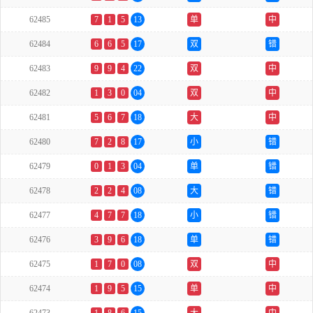
62485
7
1
5
13
单
中
62484
6
6
5
17
双
错
62483
9
9
4
22
双
中
62482
1
3
0
04
双
中
62481
5
6
7
18
大
中
62480
7
2
8
17
小
错
62479
0
1
3
04
单
错
62478
2
2
4
08
大
错
62477
4
7
7
18
小
错
62476
3
9
6
18
单
错
62475
1
7
0
08
双
中
62474
1
9
5
15
单
中