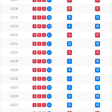
62537
3
0
4
07
小
中
62536
5
5
3
13
单
中
62535
5
4
9
18
单
错
62534
3
0
7
10
大
错
62533
9
0
2
11
小
中
62532
8
4
5
17
双
错
62531
9
9
9
27
大
中
62530
9
7
9
25
小
错
62529
0
8
6
14
单
错
62528
8
4
2
14
小
错
62527
6
4
0
10
大
错
62526
6
6
1
13
双
错
62525
3
2
2
07
双
错