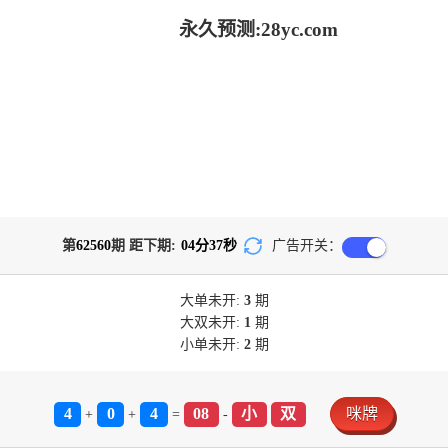
永久预测:28yc.com
第
62560
期 距下期:
04
分
37
秒
广告开关：
大单
未开:
3
期
大双
未开:
1
期
小单
未开:
2
期
4
0
4
08
小
双
咪牌
+
+
=
-