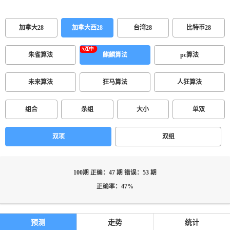
加拿大28
加拿大西28
台湾28
比特币28
朱雀算法
麒麟算法
pc算法
未来算法
狂马算法
人狂算法
组合
杀组
大小
单双
双项
双组
100期 正确：47 期 错误：53 期
正确率：47%
预测
走势
统计