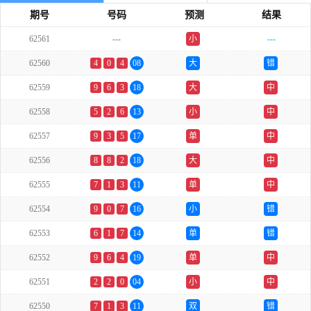
期号
号码
预测
结果
62561
---
小
---
62560
4
0
4
08
大
错
62559
9
6
3
18
大
中
62558
5
2
6
13
小
中
62557
9
3
5
17
单
中
62556
8
8
2
18
大
中
62555
7
1
3
11
单
中
62554
9
0
7
16
小
错
62553
6
1
7
14
单
错
62552
9
6
4
19
单
中
62551
2
2
0
04
小
中
62550
7
1
3
11
双
错