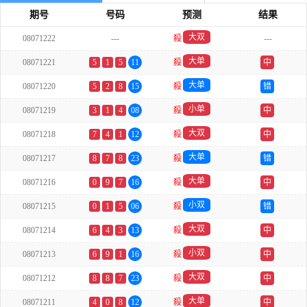
期号
号码
预测
结果
大双
08071222
---
殺
---
大单
08071221
5
1
5
11
殺
中
大单
08071220
5
2
8
15
殺
错
小单
08071219
3
1
4
08
殺
中
大双
08071218
7
4
1
12
殺
中
大单
08071217
8
7
8
23
殺
错
大单
08071216
0
9
7
16
殺
中
小双
08071215
0
1
5
06
殺
错
大双
08071214
6
4
3
13
殺
中
小双
08071213
6
9
1
16
殺
中
大双
08071212
8
8
7
23
殺
中
大单
08071211
4
0
8
12
殺
中