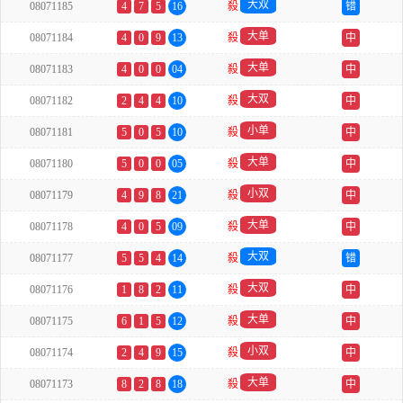
大双
08071185
4
7
5
16
殺
错
大单
08071184
4
0
9
13
殺
中
大单
08071183
4
0
0
04
殺
中
大双
08071182
2
4
4
10
殺
中
小单
08071181
5
0
5
10
殺
中
大单
08071180
5
0
0
05
殺
中
小双
08071179
4
9
8
21
殺
中
大单
08071178
4
0
5
09
殺
中
大双
08071177
5
5
4
14
殺
错
大双
08071176
1
8
2
11
殺
中
大单
08071175
6
1
5
12
殺
中
小双
08071174
2
4
9
15
殺
中
大单
08071173
8
2
8
18
殺
中