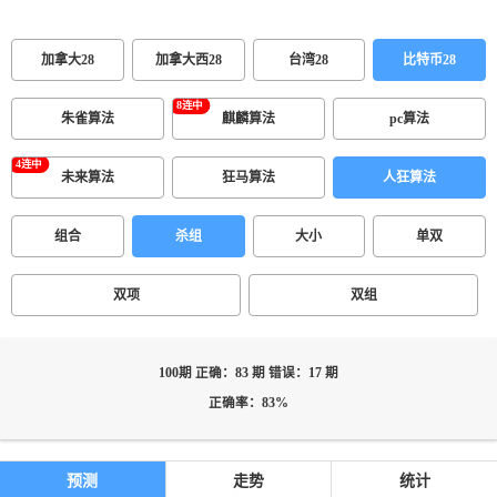
加拿大28
加拿大西28
台湾28
比特币28
朱雀算法
麒麟算法
pc算法
未来算法
狂马算法
人狂算法
组合
杀组
大小
单双
双项
双组
100期 正确：83 期 错误：17 期
正确率：83%
预测
走势
统计