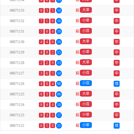
08071134
4
6
3
13
殺
中
大单
08071133
6
3
5
14
殺
中
小单
08071132
7
1
8
16
殺
中
小双
08071131
7
8
4
19
殺
中
大单
08071130
4
4
8
16
殺
中
小单
08071129
4
9
2
15
殺
中
大单
08071128
2
2
9
13
殺
中
小双
08071127
3
6
5
14
殺
中
小双
08071126
4
0
4
08
殺
错
大单
08071125
0
3
3
06
殺
中
小双
08071124
8
4
4
16
殺
中
小单
08071123
9
3
5
17
殺
中
小单
08071122
6
5
0
11
殺
错