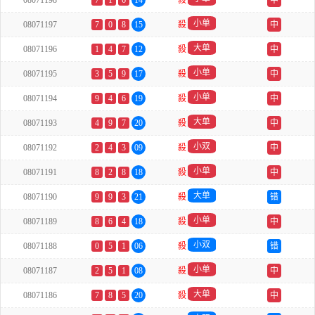
08071198
7
1
6
14
殺
中
小单
08071197
7
0
8
15
殺
中
大单
08071196
1
4
7
12
殺
中
小单
08071195
3
5
9
17
殺
中
小单
08071194
9
4
6
19
殺
中
大单
08071193
4
9
7
20
殺
中
小双
08071192
2
4
3
09
殺
中
小单
08071191
8
2
8
18
殺
中
大单
08071190
9
9
3
21
殺
错
小单
08071189
8
6
4
18
殺
中
小双
08071188
0
5
1
06
殺
错
小单
08071187
2
5
1
08
殺
中
大单
08071186
7
8
5
20
殺
中