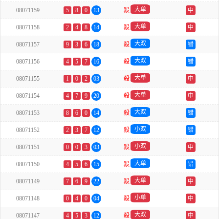
大单
08071159
5
8
0
13
殺
中
大单
08071158
2
4
8
14
殺
中
大双
08071157
9
3
6
18
殺
错
大双
08071156
4
5
7
16
殺
错
大单
08071155
1
0
2
03
殺
中
大单
08071154
4
7
9
20
殺
中
大双
08071153
8
6
0
14
殺
错
小双
08071152
2
3
7
12
殺
错
小双
08071151
0
0
3
03
殺
中
大单
08071150
4
5
6
15
殺
错
大单
08071149
7
6
9
22
殺
中
小单
08071148
0
4
0
04
殺
中
大双
08071147
4
5
3
12
殺
中