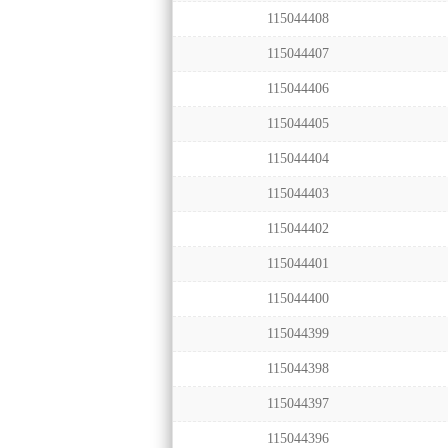
115044408
115044407
115044406
115044405
115044404
115044403
115044402
115044401
115044400
115044399
115044398
115044397
115044396