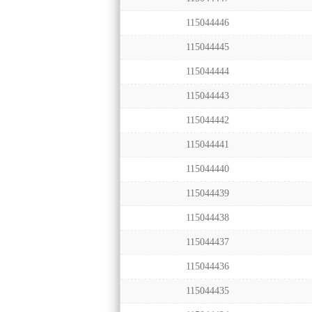
115044446
115044445
115044444
115044443
115044442
115044441
115044440
115044439
115044438
115044437
115044436
115044435