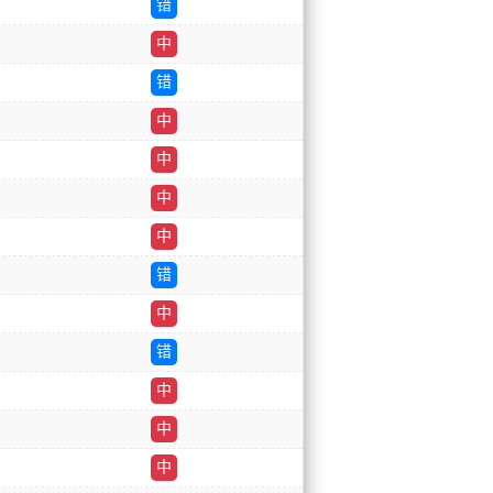
错
中
错
中
中
中
中
错
中
错
中
中
中