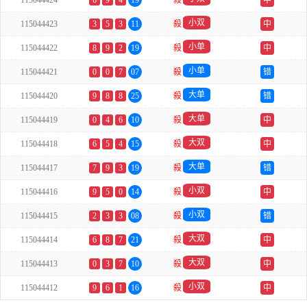
115044424
6
9
4
19
殺
中
小双
115044423
3
5
3
11
殺
中
小单
115044422
8
9
2
19
殺
中
小单
115044421
0
0
7
07
殺
错
大单
115044420
9
8
8
25
殺
错
大单
115044419
0
4
6
10
殺
中
大双
115044418
6
5
4
15
殺
中
大单
115044417
7
9
3
19
殺
错
小双
115044416
9
5
0
14
殺
中
小双
115044415
2
3
3
08
殺
错
大双
115044414
6
8
7
21
殺
中
大双
115044413
0
3
7
10
殺
中
小双
115044412
9
6
1
16
殺
中