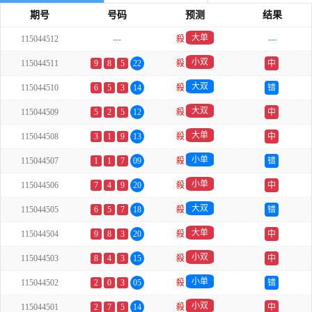
期号
号码
预测
结果
大单
115044512
---
殺
---
小双
115044511
9
8
5
22
殺
中
大双
115044510
6
5
3
14
殺
错
大双
115044509
5
2
5
12
殺
中
大单
115044508
3
1
9
13
殺
中
小单
115044507
1
1
7
09
殺
错
小单
115044506
7
4
9
20
殺
中
大双
115044505
6
5
7
18
殺
错
大单
115044504
9
8
3
20
殺
中
小双
115044503
8
4
3
15
殺
中
小单
115044502
2
0
3
05
殺
错
小双
115044501
2
7
5
14
殺
中