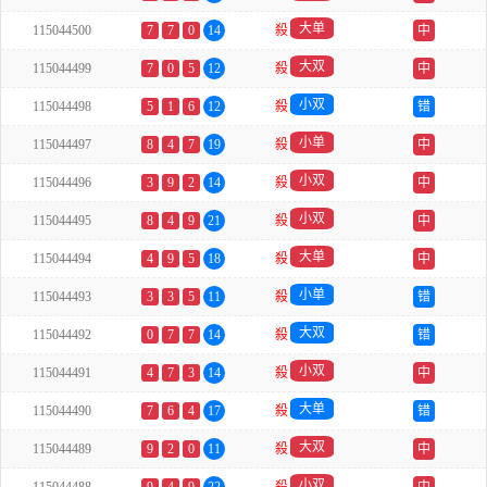
大单
115044500
7
7
0
14
殺
中
大双
115044499
7
0
5
12
殺
中
小双
115044498
5
1
6
12
殺
错
小单
115044497
8
4
7
19
殺
中
小双
115044496
3
9
2
14
殺
中
小双
115044495
8
4
9
21
殺
中
大单
115044494
4
9
5
18
殺
中
小单
115044493
3
3
5
11
殺
错
大双
115044492
0
7
7
14
殺
错
小双
115044491
4
7
3
14
殺
中
大单
115044490
7
6
4
17
殺
错
大双
115044489
9
2
0
11
殺
中
小双