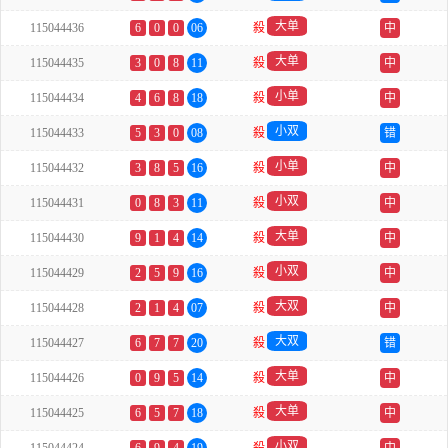
大单
115044436
6
0
0
06
殺
中
大单
115044435
3
0
8
11
殺
中
小单
115044434
4
6
8
18
殺
中
小双
115044433
5
3
0
08
殺
错
小单
115044432
3
8
5
16
殺
中
小双
115044431
0
8
3
11
殺
中
大单
115044430
9
1
4
14
殺
中
小双
115044429
2
5
9
16
殺
中
大双
115044428
2
1
4
07
殺
中
大双
115044427
6
7
7
20
殺
错
大单
115044426
0
9
5
14
殺
中
大单
115044425
6
5
7
18
殺
中
小双