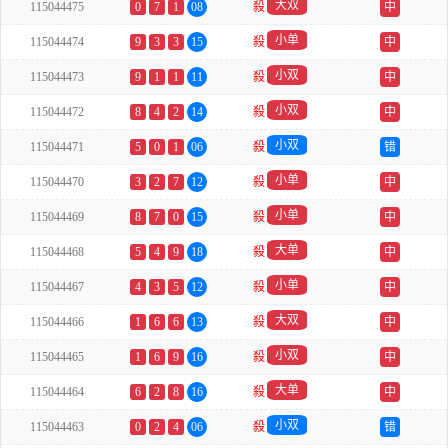
大双
115044475
0
7
1
08
殺
中
小单
115044474
9
3
3
15
殺
中
小双
115044473
9
1
1
11
殺
中
小双
115044472
8
4
2
14
殺
中
小双
115044471
5
0
1
06
殺
错
小单
115044470
3
2
7
12
殺
中
小单
115044469
8
7
0
15
殺
中
大单
115044468
5
4
9
18
殺
中
小单
115044467
4
3
5
12
殺
中
大双
115044466
1
6
6
13
殺
中
小双
115044465
1
6
9
16
殺
中
大单
115044464
6
2
8
16
殺
中
小双
115044463
0
2
4
06
殺
错