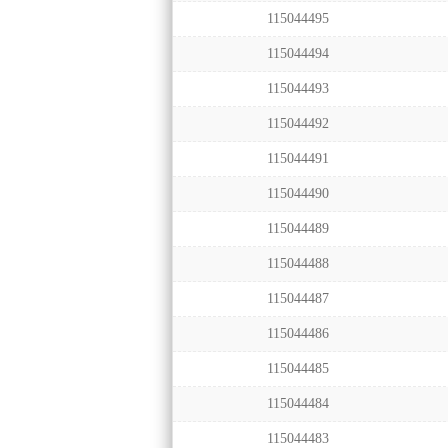
115044495
115044494
115044493
115044492
115044491
115044490
115044489
115044488
115044487
115044486
115044485
115044484
115044483