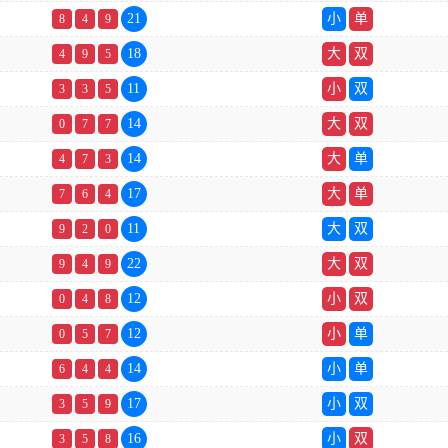
21
小
单
8
4
9
18
大
双
4
9
5
11
小
双
3
3
5
14
大
双
0
7
7
14
大
单
4
7
3
17
大
单
7
6
4
11
大
双
9
2
0
22
大
双
9
4
9
12
小
双
0
4
8
12
小
单
0
5
7
14
小
单
6
4
4
17
小
双
3
5
9
16
小
双
3
5
8