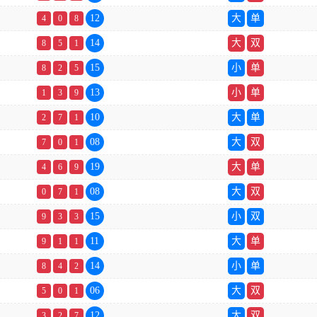
12
大
单
4
0
8
14
大
双
8
5
1
15
小
单
8
2
5
13
小
单
1
3
9
10
大
单
2
7
1
08
大
双
7
0
1
19
大
单
4
6
9
08
大
双
0
7
1
15
小
双
9
3
3
11
大
单
9
1
1
14
小
单
8
4
2
06
大
双
5
0
1
12
大
双
3
2
7