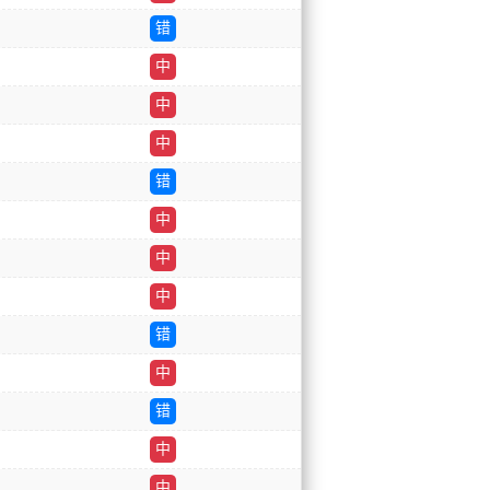
错
中
中
中
错
中
中
中
错
中
错
中
中