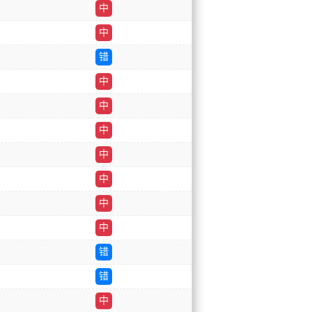
中
中
错
中
中
中
中
中
中
中
错
错
中