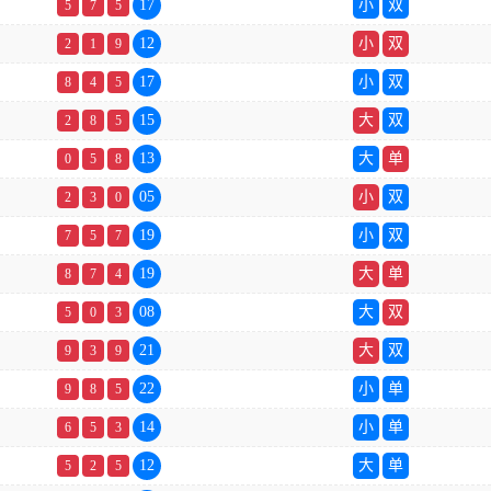
17
小
双
5
7
5
12
小
双
2
1
9
17
小
双
8
4
5
15
大
双
2
8
5
13
大
单
0
5
8
05
小
双
2
3
0
19
小
双
7
5
7
19
大
单
8
7
4
08
大
双
5
0
3
21
大
双
9
3
9
22
小
单
9
8
5
14
小
单
6
5
3
12
大
单
5
2
5