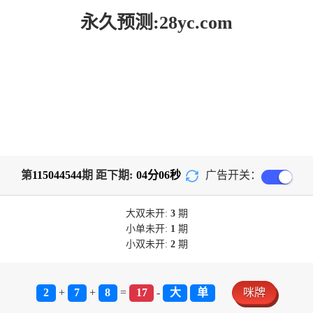
永久预测:28yc.com
第
115044544
期 距下期:
04
分
05
秒
广告开关：
大双
未开:
3
期
小单
未开:
1
期
小双
未开:
2
期
2
+
7
+
8
=
17
-
大
单
咪牌