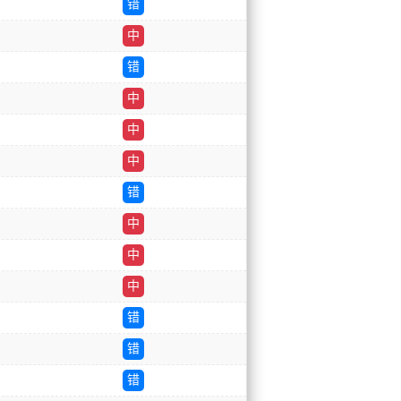
错
中
错
中
中
中
错
中
中
中
错
错
错