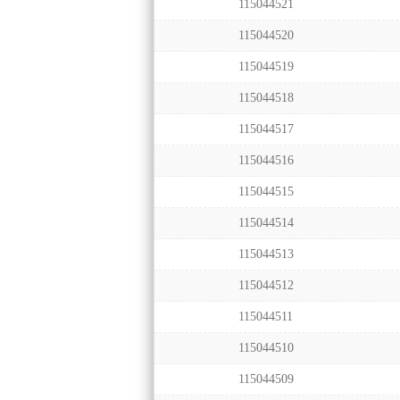
115044521
115044520
115044519
115044518
115044517
115044516
115044515
115044514
115044513
115044512
115044511
115044510
115044509