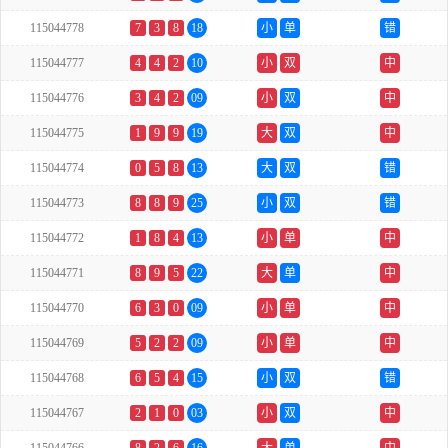
115044778
7
3
8
18
小
单
错
115044777
4
4
2
10
小
双
中
115044776
3
4
2
09
小
双
中
115044775
1
9
9
19
大
双
中
115044774
0
5
8
13
大
双
错
115044773
8
8
9
25
小
双
错
115044772
1
8
4
13
小
单
中
115044771
8
9
5
22
大
单
中
115044770
6
3
0
09
小
单
中
115044769
5
2
2
09
小
单
中
115044768
6
5
4
15
小
双
错
115044767
2
1
0
03
小
双
中