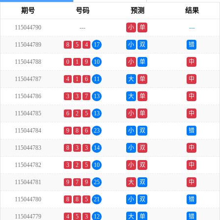
期号
号码
预测
结果
115044790
---
小
单
---
115044789
8
5
4
17
小
双
错
115044788
0
1
9
10
小
单
中
115044787
4
1
6
11
大
单
中
115044786
3
3
7
13
大
单
中
115044785
6
2
5
13
小
单
中
115044784
9
8
6
23
小
双
错
115044783
8
3
3
14
小
双
中
115044782
3
2
5
10
小
双
中
115044781
9
7
9
25
大
双
中
115044780
8
8
5
21
小
双
错
115044779
4
5
3
12
大
单
错