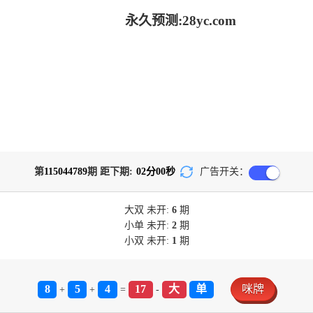
永久预测:28yc.com
第
115044789
期 距下期:
02
分
00
秒
广告开关：
大双
未开:
6
期
小单
未开:
2
期
小双
未开:
1
期
8
5
4
17
大
单
咪牌
+
+
=
-