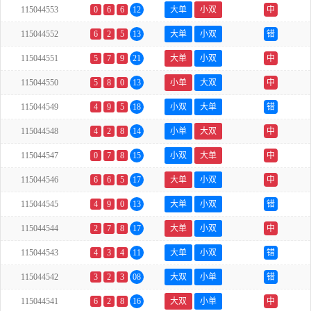
115044553
0
6
6
12
大单
小双
中
115044552
6
2
5
13
大单
小双
错
115044551
5
7
9
21
大单
小双
中
115044550
5
8
0
13
小单
大双
中
115044549
4
9
5
18
小双
大单
错
115044548
4
2
8
14
小单
大双
中
115044547
0
7
8
15
小双
大单
中
115044546
6
6
5
17
大单
小双
中
115044545
4
9
0
13
大单
小双
错
115044544
2
7
8
17
大单
小双
中
115044543
4
3
4
11
大单
小双
错
115044542
3
2
3
08
大双
小单
错
115044541
6
2
8
16
大双
小单
中