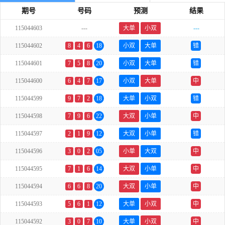
期号
号码
预测
结果
115044603
---
大单
小双
---
115044602
8
4
6
18
小双
大单
错
115044601
7
5
8
20
小双
大单
错
115044600
6
4
7
17
小双
大单
中
115044599
9
7
2
18
大单
小双
错
115044598
7
9
6
22
大双
小单
中
115044597
2
1
9
12
大双
小单
错
115044596
3
0
2
05
小单
大双
中
115044595
7
1
6
14
大双
小单
中
115044594
6
6
8
20
大双
小单
中
115044593
5
6
1
12
大单
小双
中
115044592
3
0
7
10
大单
小双
中