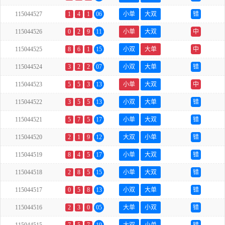
115044527
1
4
1
06
小单
大双
错
115044526
0
2
9
11
小单
大双
中
115044525
8
6
1
15
小双
大单
中
115044524
3
2
2
07
小双
大单
错
115044523
5
5
3
13
小单
大双
中
115044522
3
5
5
13
小双
大单
错
115044521
5
7
5
17
小单
大双
错
115044520
2
1
9
12
大双
小单
错
115044519
8
4
5
17
小单
大双
错
115044518
2
8
5
15
小单
大双
错
115044517
0
5
8
13
小双
大单
错
115044516
2
3
0
05
大单
小双
错