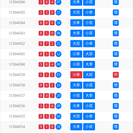
115044566
3
0
4
07
大单
小双
错
115044565
3
3
9
15
大双
小单
错
115044564
6
6
6
18
大单
小双
错
115044563
8
1
0
09
大单
小双
错
115044562
9
7
5
21
大双
小单
错
115044561
8
1
3
12
小单
大双
错
115044560
5
0
4
09
小双
大单
错
115044559
1
1
1
03
小单
大双
中
115044558
9
6
1
16
大单
小双
错
115044557
9
4
7
20
小双
大单
错
115044556
2
1
6
09
大单
小双
错
115044555
0
1
3
04
大双
小单
错
115044554
9
1
8
18
大单
小双
错