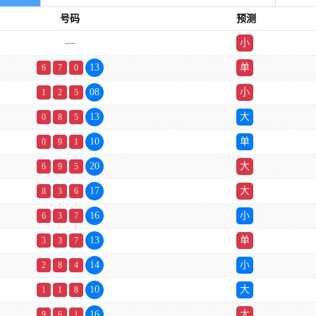
号码
预测
---
小
13
单
6
7
0
08
小
1
2
5
13
大
0
8
5
10
单
0
9
1
20
大
6
9
5
17
大
8
3
6
16
小
6
3
7
13
单
3
3
7
14
小
2
8
4
10
大
1
1
8
16
大
9
6
1