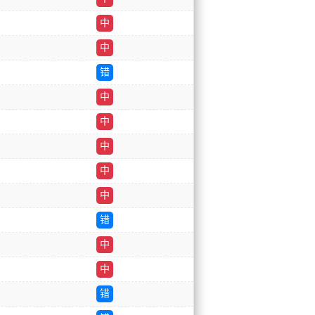
中
中
错
中
中
中
中
中
错
中
中
错