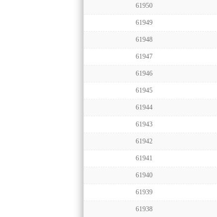
61950
61949
61948
61947
61946
61945
61944
61943
61942
61941
61940
61939
61938