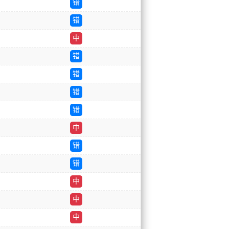
错
错
中
错
错
错
错
中
错
错
中
中
中