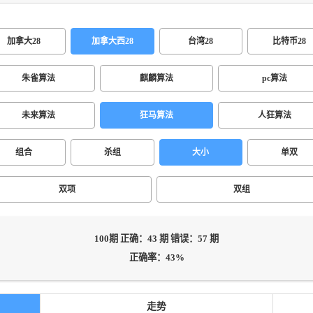
加拿大28
加拿大西28
台湾28
比特币28
朱雀算法
麒麟算法
pc算法
未来算法
狂马算法
人狂算法
组合
杀组
大小
单双
双项
双组
100期 正确：43 期 错误：57 期
正确率：43%
走势