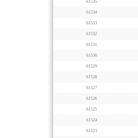
61535
61534
61533
61532
61531
61530
61529
61528
61527
61526
61525
61524
61523