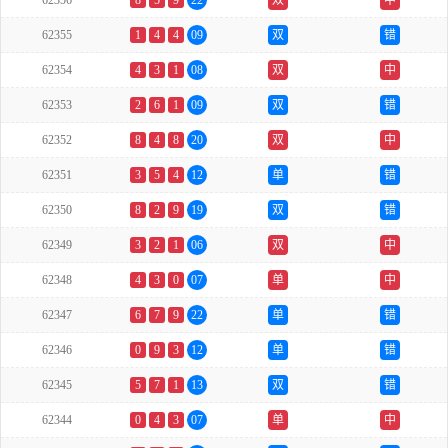
62356
8
5
9
22
双
中
62355
1
4
4
09
双
错
62354
4
3
1
08
双
中
62353
2
6
1
09
双
错
62352
8
4
8
20
双
中
62351
3
5
4
12
单
错
62350
8
2
9
19
双
错
62349
3
2
1
06
双
中
62348
4
3
0
07
单
中
62347
6
7
9
22
单
错
62346
0
9
3
12
单
错
62345
5
7
1
13
双
错
62344
0
4
3
07
单
中