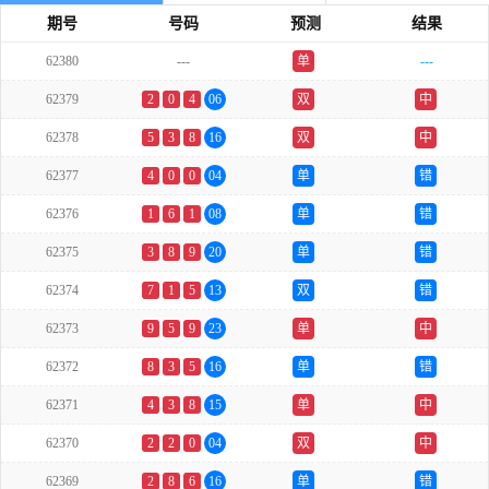
期号
号码
预测
结果
62380
---
单
---
62379
2
0
4
06
双
中
62378
5
3
8
16
双
中
62377
4
0
0
04
单
错
62376
1
6
1
08
单
错
62375
3
8
9
20
单
错
62374
7
1
5
13
双
错
62373
9
5
9
23
单
中
62372
8
3
5
16
单
错
62371
4
3
8
15
单
中
62370
2
2
0
04
双
中
62369
2
8
6
16
单
错