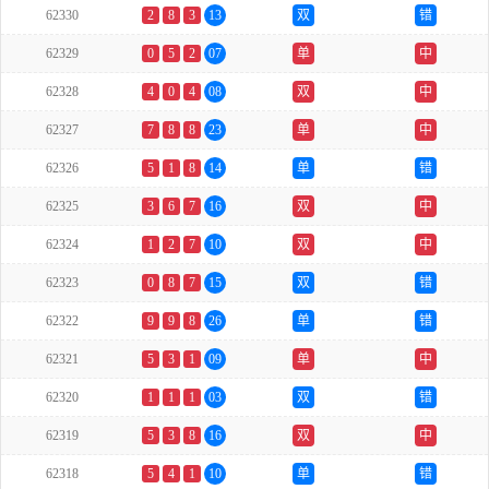
62330
2
8
3
13
双
错
62329
0
5
2
07
单
中
62328
4
0
4
08
双
中
62327
7
8
8
23
单
中
62326
5
1
8
14
单
错
62325
3
6
7
16
双
中
62324
1
2
7
10
双
中
62323
0
8
7
15
双
错
62322
9
9
8
26
单
错
62321
5
3
1
09
单
中
62320
1
1
1
03
双
错
62319
5
3
8
16
双
中
62318
5
4
1
10
单
错