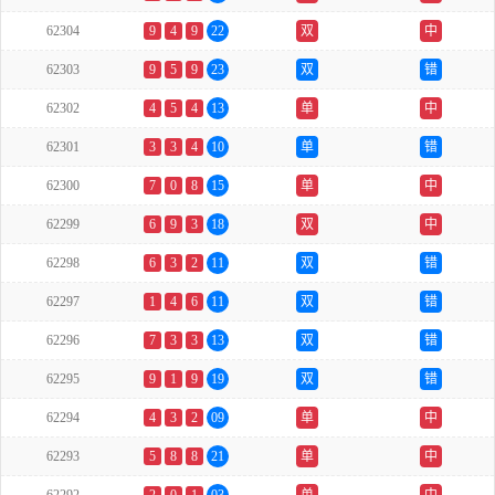
62304
9
4
9
22
双
中
62303
9
5
9
23
双
错
62302
4
5
4
13
单
中
62301
3
3
4
10
单
错
62300
7
0
8
15
单
中
62299
6
9
3
18
双
中
62298
6
3
2
11
双
错
62297
1
4
6
11
双
错
62296
7
3
3
13
双
错
62295
9
1
9
19
双
错
62294
4
3
2
09
单
中
62293
5
8
8
21
单
中