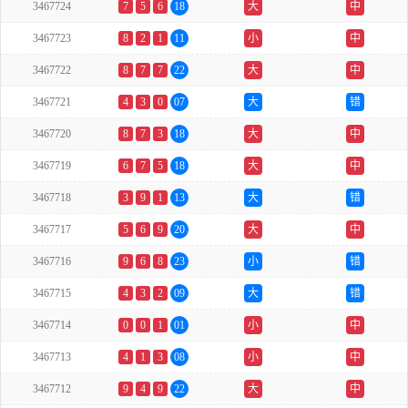
3467724
7
5
6
18
大
中
3467723
8
2
1
11
小
中
3467722
8
7
7
22
大
中
3467721
4
3
0
07
大
错
3467720
8
7
3
18
大
中
3467719
6
7
5
18
大
中
3467718
3
9
1
13
大
错
3467717
5
6
9
20
大
中
3467716
9
6
8
23
小
错
3467715
4
3
2
09
大
错
3467714
0
0
1
01
小
中
3467713
4
1
3
08
小
中
3467712
9
4
9
22
大
中