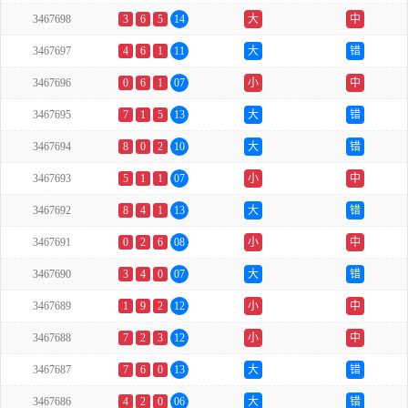
3467698
3
6
5
14
大
中
3467697
4
6
1
11
大
错
3467696
0
6
1
07
小
中
3467695
7
1
5
13
大
错
3467694
8
0
2
10
大
错
3467693
5
1
1
07
小
中
3467692
8
4
1
13
大
错
3467691
0
2
6
08
小
中
3467690
3
4
0
07
大
错
3467689
1
9
2
12
小
中
3467688
7
2
3
12
小
中
3467687
7
6
0
13
大
错
3467686
4
2
0
06
大
错