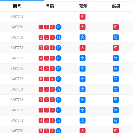
期号
号码
预测
结果
3467761
---
小
---
双
3467760
1
7
8
16
大
中
3467759
2
2
7
11
大
错
3467758
3
8
4
15
大
中
3467757
4
5
9
18
小
错
3467756
4
6
4
14
小
错
3467755
8
8
4
20
小
错
3467754
1
5
3
09
大
错
3467753
3
8
5
16
小
错
3467752
7
5
3
15
小
错
3467751
4
0
4
08
大
错
3467750
5
6
3
14
大
中