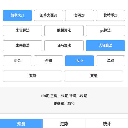
加拿大28
加拿大西28
台湾28
比特币28
朱雀算法
麒麟算法
pc算法
未来算法
狂马算法
人狂算法
组合
杀组
大小
单双
双项
双组
100期 正确：55 期 错误：45 期
正确率：55%
预测
走势
统计