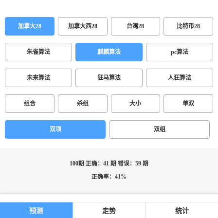
加拿大28
加拿大西28
台湾28
比特币28
朱雀算法
麒麟算法
pc算法
未来算法
狂马算法
人狂算法
组合
杀组
大小
单双
双项
双组
100期 正确：41 期 错误：59 期
正确率：41%
预测
走势
统计