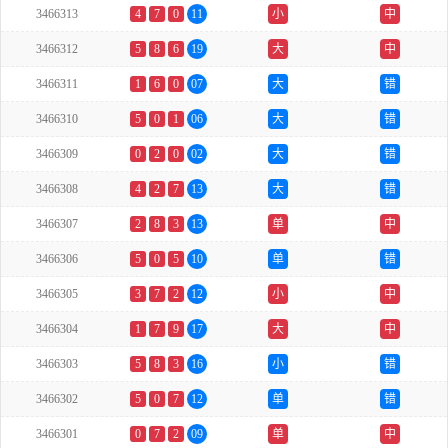
3466313
4
7
0
11
小
中
3466312
5
8
6
19
大
中
3466311
1
6
0
07
大
错
3466310
5
0
1
06
大
错
3466309
0
2
0
02
大
错
3466308
4
2
7
13
大
错
3466307
2
8
3
13
单
中
3466306
5
0
5
10
单
错
3466305
3
7
2
12
小
中
3466304
1
7
9
17
大
中
3466303
5
8
3
16
小
错
3466302
5
0
7
12
单
错
3466301
0
7
2
09
单
中