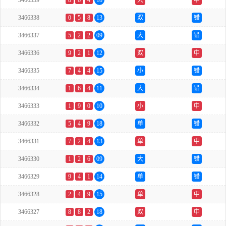
3466339
8
6
4
18
大
中
3466338
0
5
8
13
双
错
3466337
5
2
2
09
大
错
3466336
9
2
1
12
双
中
3466335
7
4
4
15
小
错
3466334
1
6
4
11
大
错
3466333
1
9
0
10
小
中
3466332
5
4
9
18
单
错
3466331
7
2
4
13
单
中
3466330
1
2
6
09
大
错
3466329
9
4
1
14
单
错
3466328
2
4
9
15
单
中
3466327
8
8
2
18
双
中