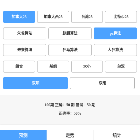
加拿大28
加拿大西28
台湾28
比特币28
朱雀算法
麒麟算法
pc算法
未来算法
狂马算法
人狂算法
组合
杀组
大小
单双
双项
双组
100期 正确：50 期 错误：50 期
正确率：50%
预测
走势
统计