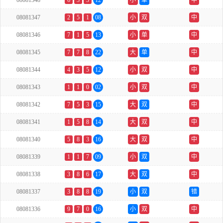
08081348
6
3
3
12
小
单
中
08081347
2
5
1
08
小
双
中
08081346
7
1
5
13
小
单
中
08081345
7
7
8
22
大
单
中
08081344
4
3
5
12
小
双
中
08081343
1
1
0
02
小
双
中
08081342
7
5
3
15
大
双
中
08081341
1
5
8
14
大
双
中
08081340
5
8
3
16
大
双
中
08081339
1
1
7
09
小
双
中
08081338
3
8
6
17
大
双
中
08081337
3
8
8
19
小
双
错
08081336
9
7
0
16
小
双
中