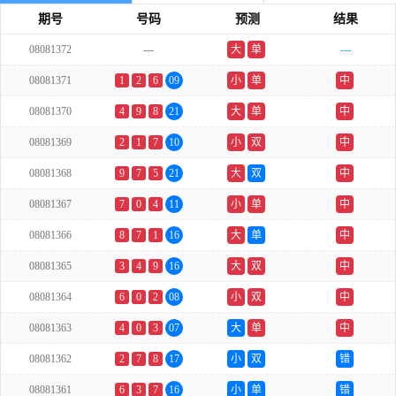
期号
号码
预测
结果
08081372
---
大
单
---
08081371
1
2
6
09
小
单
中
08081370
4
9
8
21
大
单
中
08081369
2
1
7
10
小
双
中
08081368
9
7
5
21
大
双
中
08081367
7
0
4
11
小
单
中
08081366
8
7
1
16
大
单
中
08081365
3
4
9
16
大
双
中
08081364
6
0
2
08
小
双
中
08081363
4
0
3
07
大
单
中
08081362
2
7
8
17
小
双
错
08081361
6
3
7
16
小
单
错