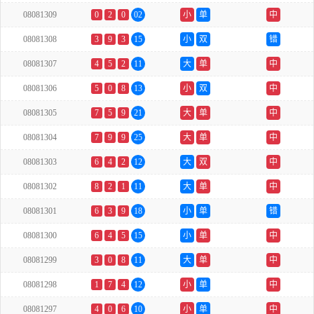
08081309
0
2
0
02
小
单
中
08081308
3
9
3
15
小
双
错
08081307
4
5
2
11
大
单
中
08081306
5
0
8
13
小
双
中
08081305
7
5
9
21
大
单
中
08081304
7
9
9
25
大
单
中
08081303
6
4
2
12
大
双
中
08081302
8
2
1
11
大
单
中
08081301
6
3
9
18
小
单
错
08081300
6
4
5
15
小
单
中
08081299
3
0
8
11
大
单
中
08081298
1
7
4
12
小
单
中
08081297
4
0
6
10
小
单
中