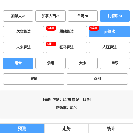
加拿大28
加拿大西28
台湾28
比特币28
朱雀算法
麒麟算法
pc算法
未来算法
狂马算法
人狂算法
组合
杀组
大小
单双
双项
双组
100期 正确：82 期 错误：18 期
正确率：82%
预测
走势
统计